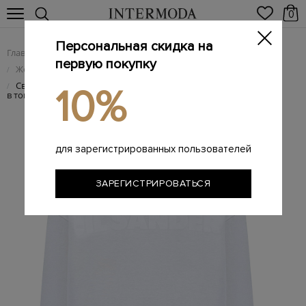
0
Персональная скидка на
Главная
Женщинам
Женская одежда
/
/
первую покупку
Женские футболки
/
Свободный лонгслив из хлопкового джерси с макро-принтом
/
10%
в тон
для зарегистрированных пользователей
ЗАРЕГИСТРИРОВАТЬСЯ