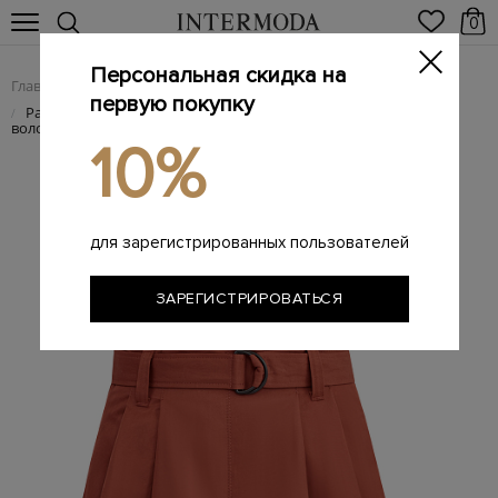
0
Персональная скидка на
Главная
Женщинам
Женская одежда
Женские шорты
/
/
/
первую покупку
Расклешенные шорты с отворотами из ткани на основе
/
волокон крапивы
10%
для зарегистрированных пользователей
ЗАРЕГИСТРИРОВАТЬСЯ