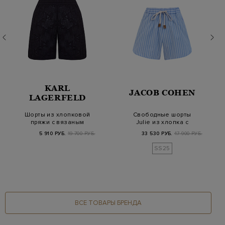
KARL
JACOB COHEN
LAGERFELD
Шорты из хлопковой
Свободные шорты
пряжи с вязаным
Julie из хлопка с
узором K/Signature
принтом в полоску и…
5 910 РУБ.
19 700 РУБ.
33 530 РУБ.
47 900 РУБ.
SS25
ВСЕ ТОВАРЫ БРЕНДА