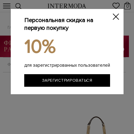
0
Персональная скидка на
MICHAEL Michael Kors
Главная
первую покупку
Женщинам
Бренды
MICHAEL Michael Kors
/
/
/
10%
ФИЛЬТРОВАТЬ
СОРТИРОВАТЬ
для зарегистрированных пользователей
ЗАРЕГИСТРИРОВАТЬСЯ