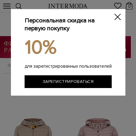
0
Персональная скидка на
PARAJUMPERS
Главная
первую покупку
Женщинам
Бренды
PARAJUMPERS
/
/
/
10%
ФИЛЬТРОВАТЬ
СОРТИРОВАТЬ
для зарегистрированных пользователей
ЗАРЕГИСТРИРОВАТЬСЯ