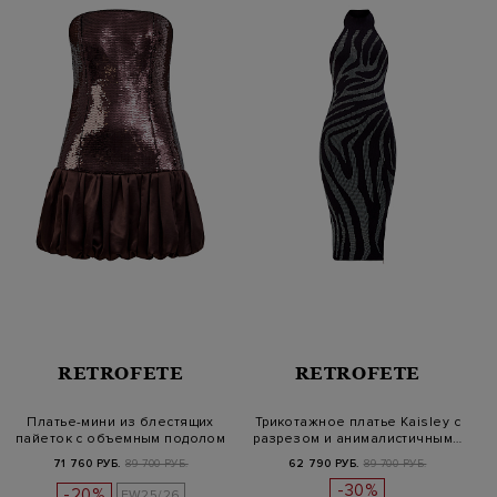
RETROFETE
RETROFETE
Платье-мини из блестящих
Трикотажное платье Kaisley с
пайеток с объемным подолом
разрезом и анималистичным…
71 760 РУБ.
89 700 РУБ.
62 790 РУБ.
89 700 РУБ.
-30%
-20%
FW25/26