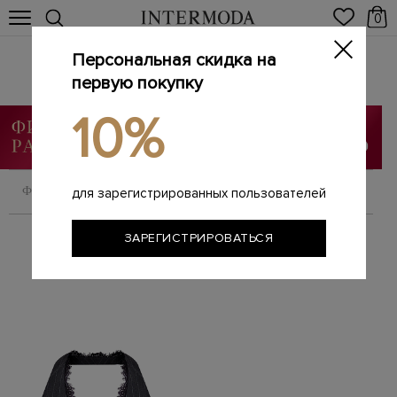
0
Персональная скидка на
RETROFETE
Главная
первую покупку
Женщинам
Бренды
RETROFETE
/
/
/
10%
ФИЛЬТРОВАТЬ
СОРТИРОВАТЬ
для зарегистрированных пользователей
ЗАРЕГИСТРИРОВАТЬСЯ