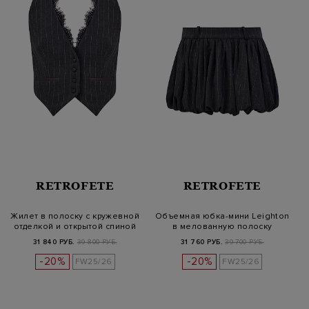
RETROFETE
RETROFETE
Жилет в полоску с кружевной
Объемная юбка-мини Leighton
отделкой и открытой спиной
в мелованную полоску
31 840 РУБ.
39 800 РУБ.
31 760 РУБ.
39 700 РУБ.
-20%
-20%
FW25/26
FW25/26