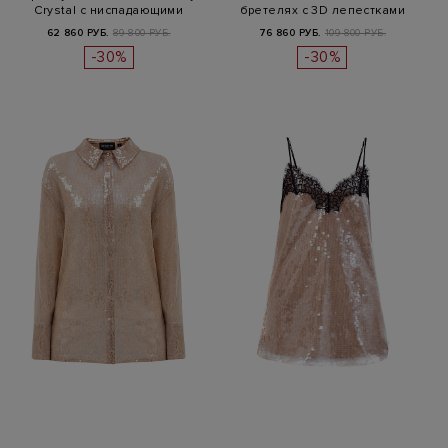
Crystal с ниспадающими
бретелях с 3D лепестками
подве…
62 860 РУБ.
89 800 РУБ.
76 860 РУБ.
109 800 РУБ.
-30%
-30%