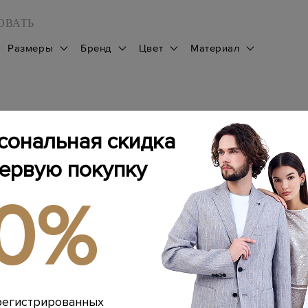
ОВАТЬ
Размеры
Бренд
Цвет
Материал
1
сональная скидка
первую покупку
10%
регистрированных