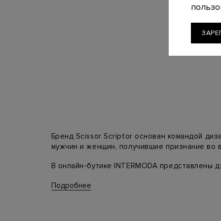
пользо
ЗАРЕ
Бренд Scissor Scriptor основан командой ди
мужчин и женщин, получившие признание во 
В онлайн-бутике INTERMODA представлены дж
инновационным технологиям, благодаря котор
Подробнее
Бренд Scissor Scriptor как всегда безукориз
ручную технику пошива. Отличительной особ
придает каждому образу изящности и уникал