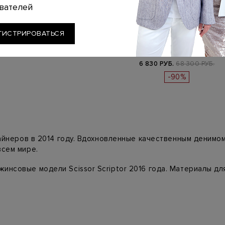
вателей
SCISSOR SCRIPTOR
ГИСТРИРОВАТЬСЯ
Окрашенные вручную джинсы
Vesta расклешенного кроя
6 830 РУБ.
68 300 РУБ.
-90%
зайнеров в 2014 году. Вдохновленные качественным деним
всем мире.
инсовые модели Scissor Scriptor 2016 года. Материалы д
ым в деним сочетает в себе мягкие волокна кашемира и ш
нен в качестве, ведь итальянские мастера как всегда подхо
енностью бренда стала фурнитура, отполированная вручную
ьности.