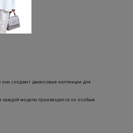
ом они создают джинсовые коллекции для
ля каждой модели производятся по особым
елка из Японии и Италии.
дят к делу с любовью, применяя только
 в трёх драгоценных вариантах, что