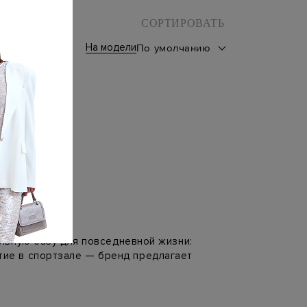
СОРТИРОВАТЬ
На модели
По умолчанию
льную базу для повседневной жизни:
нятие в спортзале — бренд предлагает
ат, шерсть, атлас, вискоза. Модели
ряды для кукол, а позже для мамы и