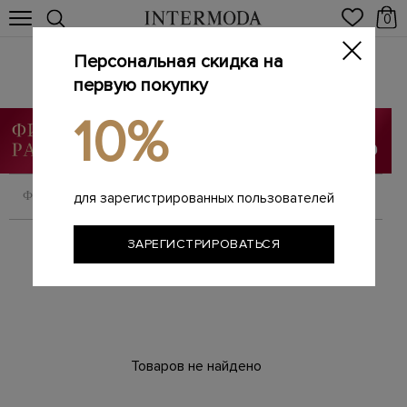
0
Персональная скидка на
Женская одежда
первую покупку
Главная
Женщинам
Одежда
/
/
10%
ФИЛЬТРОВАТЬ
СОРТИРОВАТЬ
для зарегистрированных пользователей
ЗАРЕГИСТРИРОВАТЬСЯ
Товаров не найдено