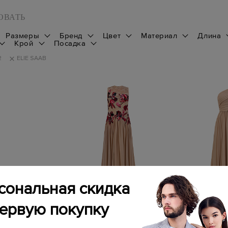
ОВАТЬ
Размеры
Бренд
Цвет
Материал
Длина
Крой
Посадка
2
ELIE SAAB
сональная скидка
первую покупку