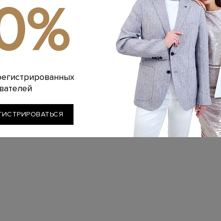
10%
ELIE SAAB
ELIE
Платье из шелка и кружевного
Асимметричн
тюля с ручной вышивкой па…
шелка с ли
шле
400 610 РУБ.
572 300 РУБ.
440 370 РУБ
-30%
-
регистрированных
вателей
ГИСТРИРОВАТЬСЯ