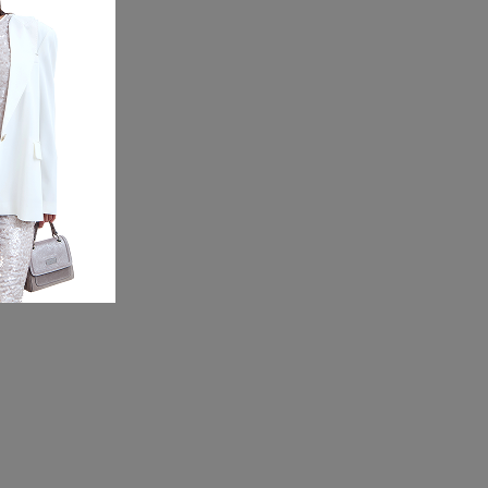
 SAAB
ое платье из
фом-плиссе и
йфом
.
629 100 РУБ.
30%