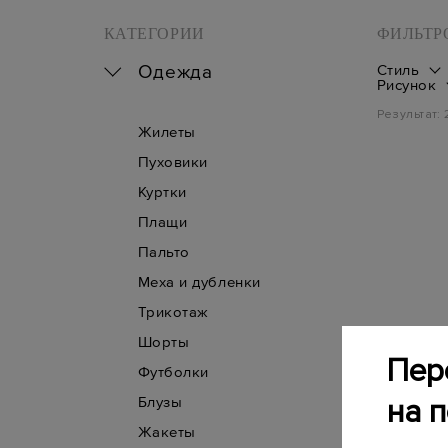
КАТЕГОРИИ
ФИЛЬТР
Одежда
Стиль
Рисунок
Результат:
Жилеты
Пуховики
Куртки
Плащи
Пальто
Меха и дубленки
Трикотаж
Шорты
Пер
Футболки
на 
Блузы
Жакеты