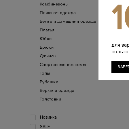
Комбинезоны
Пляжная одежда
Белье и домашняя одежда
Платья
Юбки
для за
Брюки
пользо
Джинсы
Спортивные костюмы
ЗАРЕ
Топы
Рубашки
Верхняя одежда
Толстовки
Новинка
SALE