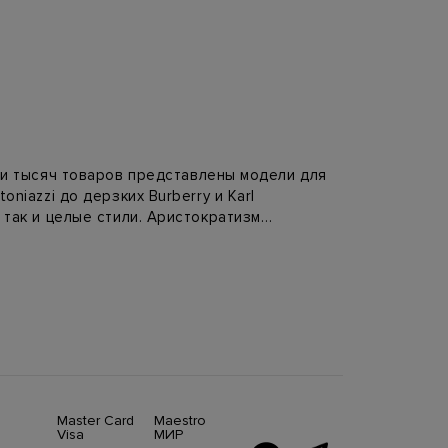
и тысяч товаров представлены модели для
niazzi до дерзких Burberry и Karl
 так и целые стили. Аристократизм
 от Moncler — наш интернет магазин
няя одежда не только выглядит стильно,
 для горнолыжных курортов, дизайнеры
т сочетать объемные силуэты пуховиков
 и женственность фигуры, но и поможет
rmoda.
Master Card
Maestro
Visa
МИР