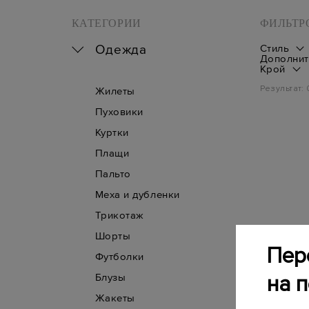
КАТЕГОРИИ
ФИЛЬТР
Одежда
Стиль
Дополнит
Крой
Результат:
Жилеты
Пуховики
Куртки
Плащи
Пальто
Меха и дубленки
Трикотаж
Шорты
Пер
Футболки
на 
Блузы
Жакеты