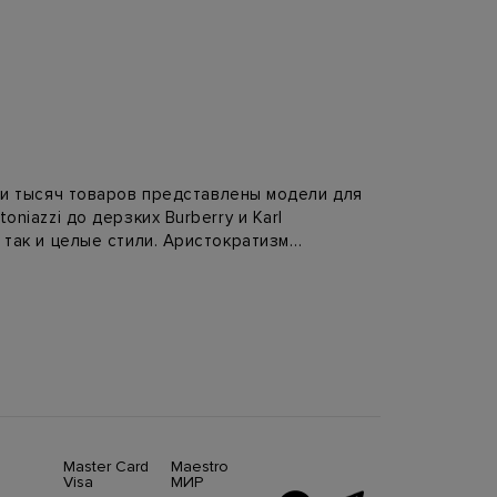
и тысяч товаров представлены модели для
niazzi до дерзких Burberry и Karl
 так и целые стили. Аристократизм
 от Moncler — наш интернет магазин
няя одежда не только выглядит стильно,
 для горнолыжных курортов, дизайнеры
т сочетать объемные силуэты пуховиков
 и женственность фигуры, но и поможет
rmoda.
Master Card
Maestro
Visa
МИР