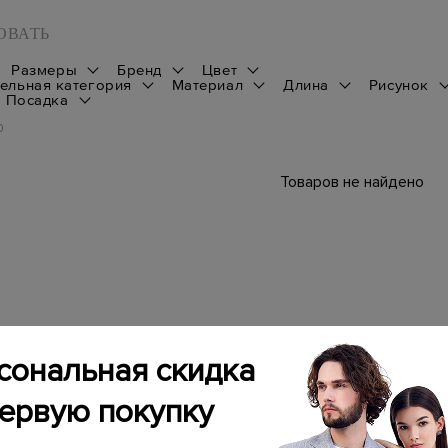
ОВАТЬ
Размеры
Бренд
Цвет
ельная категория
Материал
Длина
Рисунок
Посадка
0
Товаров не найдено
сональная скидка
первую покупку