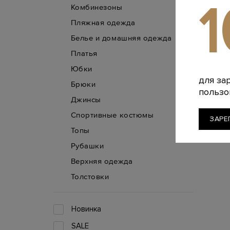
Комбинезоны
Пляжная одежда
Белье и домашняя одежда
Платья
Юбки
для за
Брюки
пользо
Джинсы
Спортивные костюмы
ЗАРЕ
Топы
Рубашки
Верхняя одежда
Толстовки
Новинка
SALE