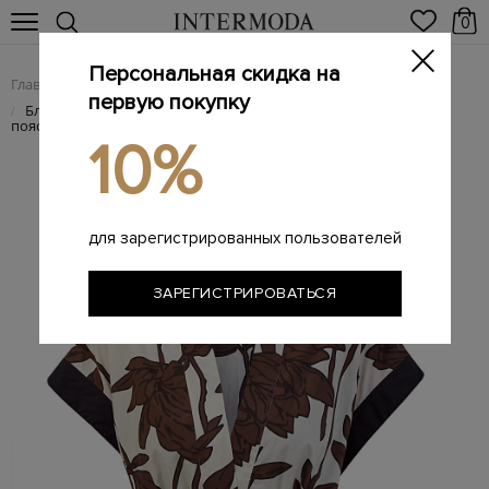
0
Персональная скидка на
Главная
Женщинам
Женская одежда
Женские блузы
/
/
/
первую покупку
Блуза-кимоно из хлопкового поплина с цепочкой Мониль и
/
поясом
10%
для зарегистрированных пользователей
ЗАРЕГИСТРИРОВАТЬСЯ