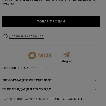
покупку!
ТОВАР ПРОДАН
Добавить в избранное
Telegram
Ежедневно с 10:00 до 21:00
ИНФОРМАЦИЯ ОБ ИЗДЕЛИИ
Материал: хлопок 100%
РЕКОМЕНДАЦИИ ПО УХОДУ
На модели: 180/84/61/87 на модели размер M
Цвет: Коричневый
Стирка: Ручная стирка при температуре воды до 40 градусов
Смотреть все:
Одежда
,
Блузы
,
BRUNELLO CUCINELLI
Артикул: ml942sh206 c6001
Отбеливание: Отбеливание запрещено
Длина изделия: 63
Сушка: Барабанная сушка запрещена