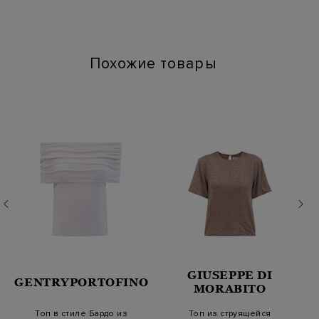
Химчистка: Сухая чистка для символа "P"
Глажение: Глажка при температуре подошвы утюга до 110
градусов
Похожие товары
GIUSEPPE DI
GENTRYPORTOFINO
MORABITO
Топ в стиле Бардо из
Топ из струящейся