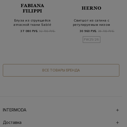
FABIANA
HERNO
FILIPPI
Блуза из струящейся
Свитшот из сатина с
атласной ткани Sablé
регулируемым низом
с ювелирной ц…
на завязках
37 080 РУБ.
92 700 РУБ.
30 960 РУБ.
38 700 РУБ.
FW25/26
ВСЕ ТОВАРЫ БРЕНДА
INTERMODA
Галерея бутиков INTERMODA представляет более 60
брендов на 4 этажах в самом центре города. На сайте
Доставка
также презентованы новинки с последних показов и