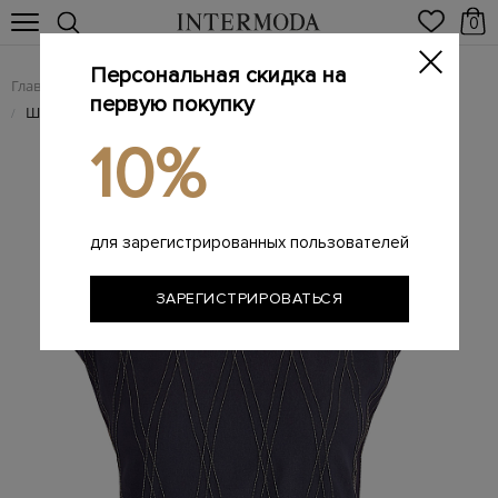
0
Персональная скидка на
Главная
Женщинам
Женская одежда
Женские блузы
/
/
/
первую покупку
Шелковая блуза с клеткой аргайл из Монили
/
10%
для зарегистрированных пользователей
ЗАРЕГИСТРИРОВАТЬСЯ