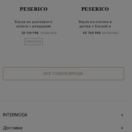
PESERICO
PESERICO
Блуза из шелкового
Блуза из хлопка и
атласа с изящными
шелка с баской и
деталями Punto Lu…
поясом Punto Luce
53 130 РУБ.
75 900 РУБ.
55 760 РУБ.
69 700 РУБ.
FW25/26
ВСЕ ТОВАРЫ БРЕНДА
INTERMODA
Галерея бутиков INTERMODA представляет более 60
брендов на 4 этажах в самом центре города. На сайте
Доставка
также презентованы новинки с последних показов и