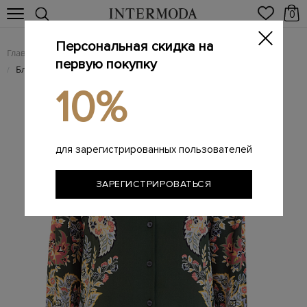
0
Персональная скидка на
Главная
Женщинам
Женская одежда
Женские блузы
/
/
/
первую покупку
Блуза из гладкого шелка с флористическим мотивом пейсли
/
10%
для зарегистрированных пользователей
ЗАРЕГИСТРИРОВАТЬСЯ