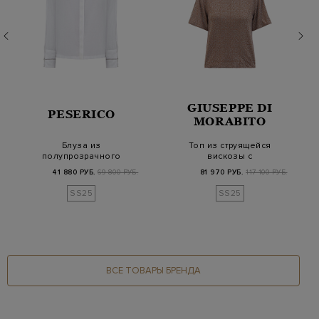
GIUSEPPE DI
PESERICO
MORABITO
Блуза из
Топ из струящейся
полупрозрачного
вискозы с
хлопка и шелка с
миниатюрными
41 880 РУБ.
69 800 РУБ.
81 970 РУБ.
117 100 РУБ.
окантовкой P…
стразами
SS25
SS25
ВСЕ ТОВАРЫ БРЕНДА