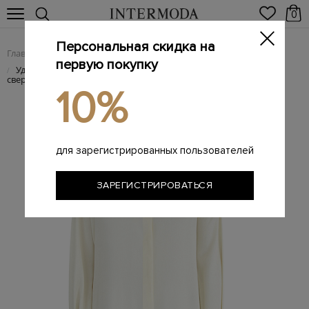
0
Персональная скидка на
Главная
Женщинам
Женская одежда
Женские блузы
/
/
/
первую покупку
Удлиненная шелковая блуза с разрезами по бокам и
/
сверкающей вышивкой
10%
для зарегистрированных пользователей
ЗАРЕГИСТРИРОВАТЬСЯ