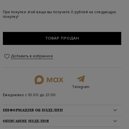
При покупке этой вещи вы получите 0 рублей на следующую
покупку!
ТОВАР ПРОДАН
Добавить в избранное
Telegram
Ежедневно с 10:00 до 21:00
ИНФОРМАЦИЯ ОБ ИЗДЕЛИИ
Материал: хлопок 93%, эластан 7%
ОПИСАНИЕ ИЗДЕЛИЯ
На модели: 176/84/59/87 на модели размер 40