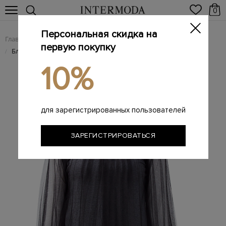
0
Персональная скидка на
Главная
Женщинам
Женская одежда
Женские блузы
/
/
/
первую покупку
Блуза из хлопковой пряжи с вуалевым кейпом
/
10%
для зарегистрированных пользователей
ЗАРЕГИСТРИРОВАТЬСЯ