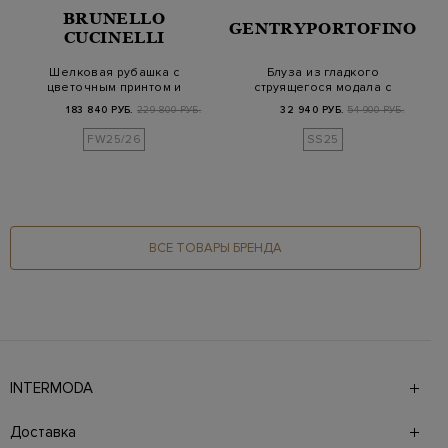
BRUNELLO
GENTRYPORTOFINO
CUCINELLI
Шелковая рубашка с
Блуза из гладкого
цветочным принтом и
струящегося модала с
манжетами Монил…
V-образным выре…
183 840 РУБ.
229 800 РУБ.
32 940 РУБ.
54 900 РУБ.
FW25/26
SS25
ВСЕ ТОВАРЫ БРЕНДА
INTERMODA
Галерея бутиков INTERMODA представляет более 60
брендов на 4 этажах в самом центре города. На сайте
Доставка
также презентованы новинки с последних показов и