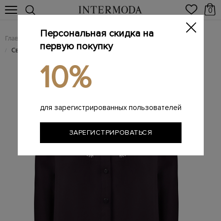
0
Персональная скидка на
Главная
Женщинам
Женская одежда
Женские блузы
/
/
/
первую покупку
Свободная блуза из тонкого муслина с рядами цепочек
/
10%
для зарегистрированных пользователей
ЗАРЕГИСТРИРОВАТЬСЯ