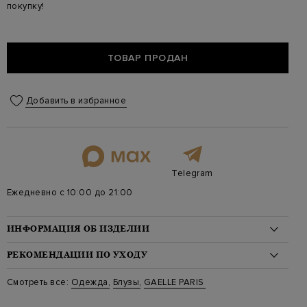
покупку!
ТОВАР ПРОДАН
Добавить в избранное
Telegram
Ежедневно с 10:00 до 21:00
ИНФОРМАЦИЯ ОБ ИЗДЕЛИИ
Материал: rayon 100%
РЕКОМЕНДАЦИИ ПО УХОДУ
На модели: 180/84/61/87 на модели размер 40
Стиль: Длинный рукав, Однотонный
Стирка: Обычная стирка при температуре воды до 40 градусов
Смотреть все:
Одежда
,
Блузы
,
GAELLE PARIS
Цвет: Черный
Отбеливание: Отбеливание запрещено
Артикул: GBDP16429 V1
Сушка: Барабанная сушка запрещена