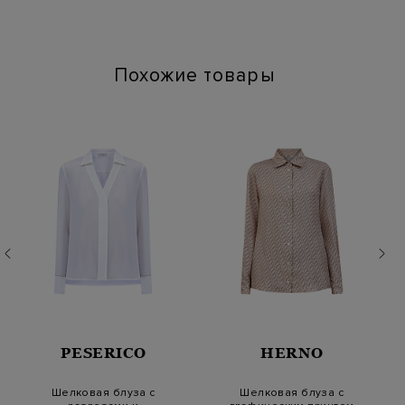
Длина изделия: 71
Химчистка: Сухая чистка для символа "P"
Глажение: Глажка при температуре подошвы утюга до 110
градусов
Похожие товары
PESERICO
HERNO
Шелковая блуза с
Шелковая блуза с