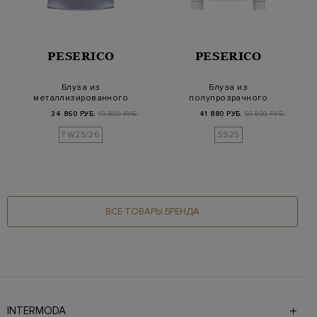
PESERICO
PESERICO
Блуза из
Блуза из
металлизированного
полупрозрачного
шелка с цепочками
хлопка и шелка с
34 860 РУБ.
49 800 РУБ.
41 880 РУБ.
69 800 РУБ.
Punto Lu…
окантовкой P…
FW25/26
SS25
ВСЕ ТОВАРЫ БРЕНДА
INTERMODA