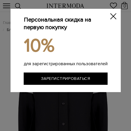
0
Персональная скидка на
Главная
Женщинам
Женская одежда
Женские блузы
/
/
/
первую покупку
Блуза из хлопка и шелка с аппликацией и вышивкой букле
/
10%
для зарегистрированных пользователей
ЗАРЕГИСТРИРОВАТЬСЯ