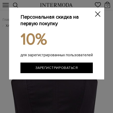
0
Персональная скидка на
Главная
Женщинам
Женская одежда
Женские блузы
/
/
/
первую покупку
Хлопковый корсет-бандо с регулируемой шнуровкой
/
10%
для зарегистрированных пользователей
ЗАРЕГИСТРИРОВАТЬСЯ