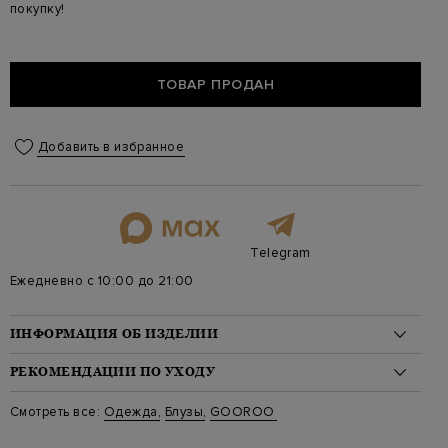
покупку!
ТОВАР ПРОДАН
Добавить в избранное
Telegram
Ежедневно с 10:00 до 21:00
ИНФОРМАЦИЯ ОБ ИЗДЕЛИИ
Материал: хлопок 100%
РЕКОМЕНДАЦИИ ПО УХОДУ
На модели: 175/82/60/91 на модели размер 40
Стиль: Корсеты
Стирка: Стирка запрещена
Смотреть все:
Одежда
,
Блузы
,
GOOROO
Цвет: Черный
Отбеливание: Отбеливание запрещено
Артикул: CR002 7000 900
Сушка: Барабанная сушка запрещена