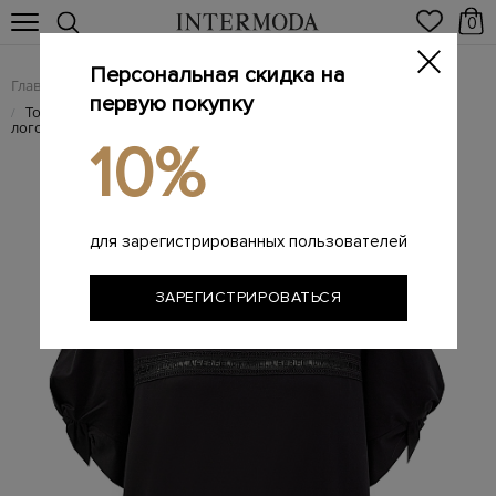
0
Персональная скидка на
Главная
Женщинам
Женская одежда
Женские блузы
/
/
/
первую покупку
Топ с объемными рукавами-фонариками и вышитым
/
логотипом
10%
для зарегистрированных пользователей
ЗАРЕГИСТРИРОВАТЬСЯ