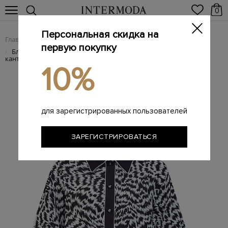
0
Персональная скидка на
Главная
Женщинам
Женская одежда
Женские блузы
/
/
/
первую покупку
Блуза K/Essential в пижамном стиле с принтом и ярким
/
кантом
10%
для зарегистрированных пользователей
ЗАРЕГИСТРИРОВАТЬСЯ