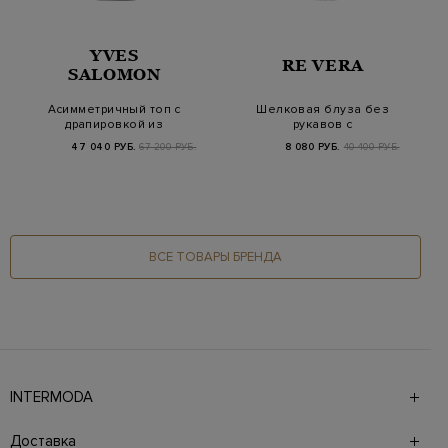
YVES
RE VERA
SALOMON
Асимметричный топ с
Шелковая блуза без
драпировкой из
рукавов с
матового атласа
флористическим
47 040 РУБ.
67 200 РУБ.
8 080 РУБ.
40 400 РУБ.
паттерном
ВСЕ ТОВАРЫ БРЕНДА
INTERMODA
Галерея бутиков INTERMODA представляет более 60
брендов на 4 этажах в самом центре города. На сайте
Доставка