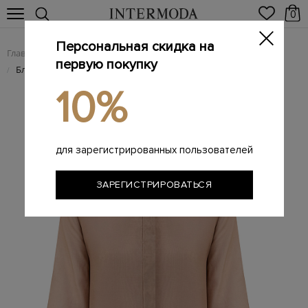
0
Персональная скидка на
Главная
Женщинам
Женская одежда
Женские блузы
/
/
/
первую покупку
Блуза из тонкого хлопка и эластана с деталями Punto Luce
/
10%
для зарегистрированных пользователей
ЗАРЕГИСТРИРОВАТЬСЯ