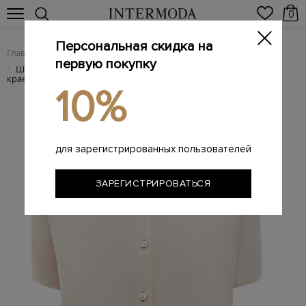
0
Персональная скидка на
Главная
Женщинам
Женская одежда
Женские блузы
/
/
/
первую покупку
Шелковая блуза Susan с&nbsp;асимметричным нижним
/
краем
10%
для зарегистрированных пользователей
ЗАРЕГИСТРИРОВАТЬСЯ