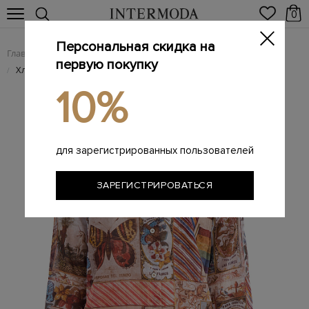
0
Персональная скидка на
Главная
Женщинам
Женская одежда
Женские блузы
/
/
/
первую покупку
Хлопковая блуза прямого кроя с принтом в виде коллажа
/
10%
для зарегистрированных пользователей
ЗАРЕГИСТРИРОВАТЬСЯ