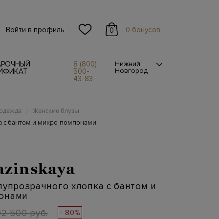
Войти в профиль
0 бонусов
0
АРОЧНЫЙ
8 (800)
Нижний
Новгород
ИФИКАТ
500-
43-83
одежда
Женские блузы
/
а с бантом и микро-помпонами
azinskaya
лупрозрачного хлопка с бантом и
онами
92 500 руб.
- 80%