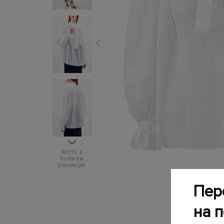
Фото в
полном
размере
Пер
на 