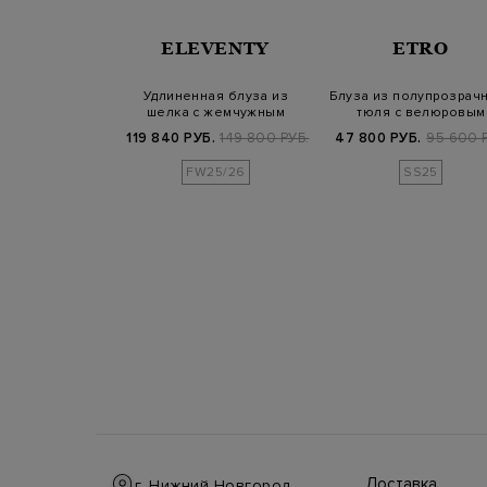
PORTOFINO
ELEVENTY
ETRO
ая блуза с
Удлиненная блуза из
Блуза из полупрозрач
ми атласными
шелка с жемчужным
тюля с велюровым
авками
напылением
мотивом пейс…
Б.
77 300 РУБ.
119 840 РУБ.
149 800 РУБ.
47 800 РУБ.
95 600 
25/26
FW25/26
SS25
Доставка
г. Нижний Новгород