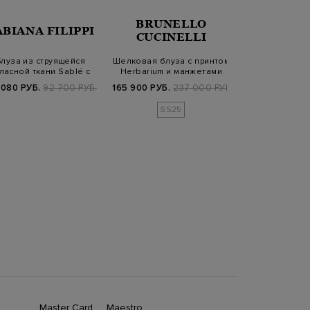
BRUNELLO
ABIANA FILIPPI
GENTRYPO
CUCINELLI
Блуза из струящейся
Шелковая блуза с принтом
Вязаный топ 
ласной ткани Sablé с
Herbarium и манжетами
хлопка с V-
ювелирной ц…
Мониль
выре
 080 РУБ.
92 700 РУБ.
165 900 РУБ.
237 000 РУБ.
15 360 РУБ.
5
SS25
Master Card
Maestro