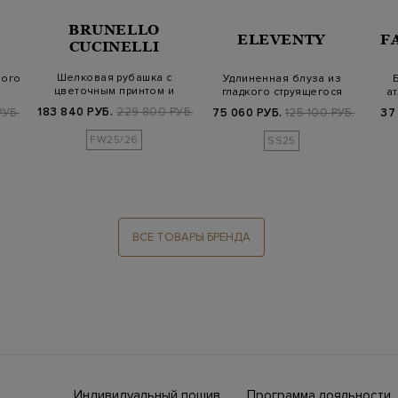
BRUNELLO
ELEVENTY
F
CUCINELLI
Шелковая рубашка с
ного
Удлиненная блуза из
цветочным принтом и
гладкого струящегося
ат
манжетами Монил…
шелка с разре…
183 840 РУБ.
229 800 РУБ.
РУБ.
75 060 РУБ.
125 100 РУБ.
37
FW25/26
SS25
ВСЕ ТОВАРЫ БРЕНДА
Индивидуальный пошив
Программа лояльности