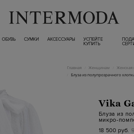
ОБУВЬ
СУМКИ
АКСЕССУАРЫ
УСПЕЙТЕ
ПОД
КУПИТЬ
СЕРТ
Главная
Женщинам
Женская 
/
/
Блуза из полупрозрачного хлопк
/
Vika G
Блуза из по
микро-помп
18 500 руб.