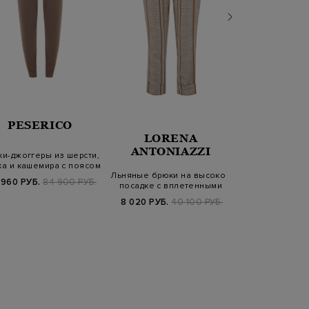
PESERICO
PESER
LORENA
ANTONIAZZI
и-джоггеры из шерсти,
Хлопковые 
а и кашемира с поясом
фактурными з
Льняные брюки на высокой
на…
съемным 
 960 РУБ.
84 900 РУБ.
24 440 РУБ.
посадке с вплетенными
трехцве…
8 020 РУБ.
40 100 РУБ.