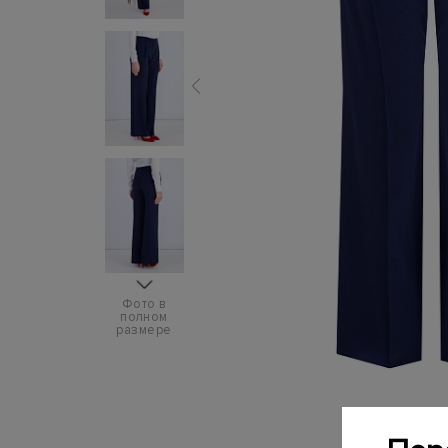
Фото в
полном
размере