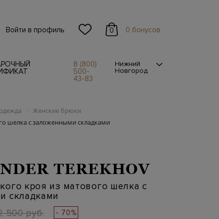
Войти в профиль
0 бонусов
0
АРОЧНЫЙ
8 (800)
Нижний
Новгород
ИФИКАТ
500-
43-83
одежда
Женские брюки
/
го шелка с заложенными складками
NDER TEREKHOV
ого кроя из матового шелка с
и складками
2 500 руб.
- 70%