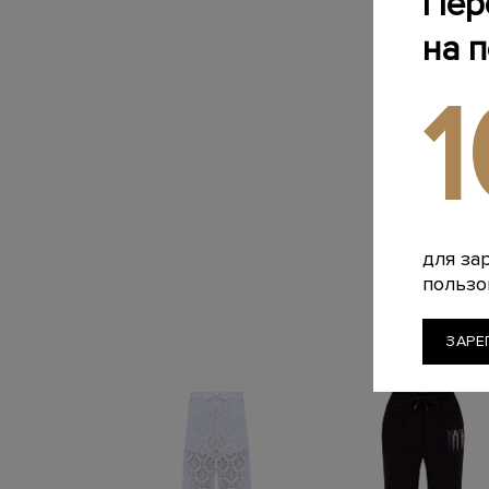
Пер
на 
для за
пользо
ЗАРЕ