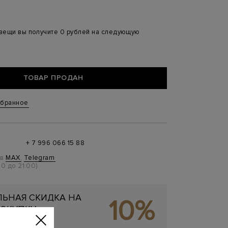
 вещи вы получите 0 рублей на следующую
ТОВАР ПРОДАН
збранное
+ 7 996 066 15 88
 в
MAX
,
Telegram
0 до 21:00)
ЬНАЯ СКИДКА НА
10%
ОКУПКУ