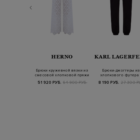
PORTOFINO
HERNO
KARL LAGERFE
ые брюки на
Брюки кружевной вязки из
Брюки-джоггеры из
 посадке с
смесовой хлопковой пряжи
хлопкового футера 
и и пугови…
декором из страз…
Б.
55 800 РУБ.
51 920 РУБ.
64 900 РУБ.
8 190 РУБ.
27 300 Р