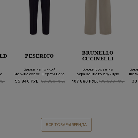
BRUNELLO
LD
PESERICO
CUCINELLI
Брюки из тонкой
Брюки Loose из
Брюк
с
мериносовой шерсти Loro
окрашенного вручную
шелк
Piana с цепочк…
хлопкового бархата
УБ.
55 840 РУБ.
69 800 РУБ.
107 880 РУБ.
179 800 РУБ.
33
ВСЕ ТОВАРЫ БРЕНДА