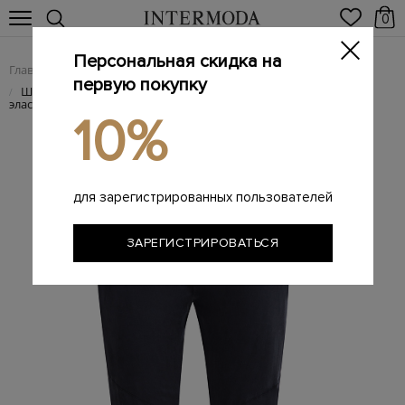
0
Персональная скидка на
Главная
Женщинам
Женская одежда
Женские брюки
/
/
/
первую покупку
Шелковые спортивные брюки с фактурными швами и
/
эластичным поясом
10%
для зарегистрированных пользователей
ЗАРЕГИСТРИРОВАТЬСЯ