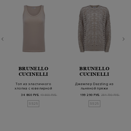
BRUNELLO
BRUNELLO
CUCINELLI
CUCINELLI
Топ из эластичного
Джемпер Dazzling из
хлопка с ювелирной
льняной пряжи
окантовкой Монил…
ажурной вязки с
34 860 РУБ.
49 800 РУБ.
199 290 РУБ.
284 700 РУБ.
пайе…
SS25
SS25