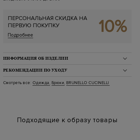
ПЕРСОНАЛЬНАЯ СКИДКА НА
10%
ПЕРВУЮ ПОКУПКУ
Подробнее
ИНФОРМАЦИЯ ОБ ИЗДЕЛИИ
Материал: хлопок 100%
РЕКОМЕНДАЦИИ ПО УХОДУ
На модели: 175/84/60/88 на модели размер 38
Стиль: Зауженные
Стирка: Стирка запрещена
Смотреть все:
Одежда
,
Брюки
,
BRUNELLO CUCINELLI
Цвет: Голубой
Отбеливание: Отбеливание запрещено
Артикул: m0h93p8907 c9139
Сушка: Барабанная сушка запрещена
Наличие карманов: Да
Химчистка: Сухая чистка для символа "P"
Глажение: Глажка при температуре подошвы утюга до 110
градусов
Подходящие к образу товары