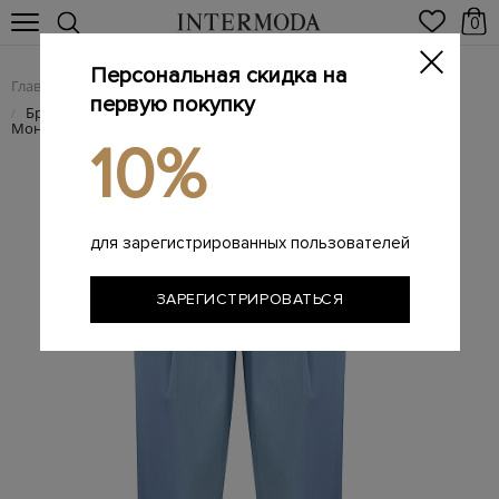
0
Персональная скидка на
Главная
Женщинам
Женская одежда
Женские брюки
/
/
/
первую покупку
Брюки Track из легкого поплина с мерцающей шлевкой
/
Мониль
10%
для зарегистрированных пользователей
ЗАРЕГИСТРИРОВАТЬСЯ