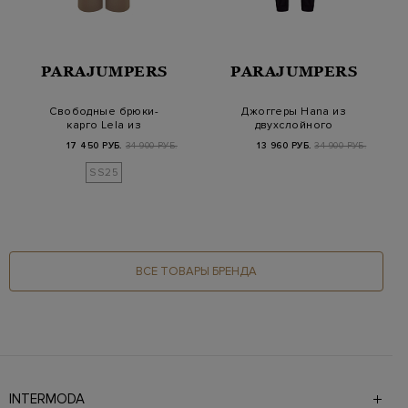
PARAJUMPERS
PARAJUMPERS
Свободные брюки-
Джоггеры Hana из
карго Lela из
двухслойного
хлопкового поплина
интерлока и
17 450 РУБ.
34 900 РУБ.
13 960 РУБ.
34 900 РУБ.
влагозащитно…
SS25
ВСЕ ТОВАРЫ БРЕНДА
INTERMODA