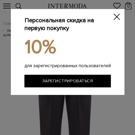
0
Персональная скидка на
Главная
Женщинам
Женская одежда
Женские брюки
/
/
/
первую покупку
Укороченные брюки Baggy Cigarette из шерсти с блестящими
/
шлевками
10%
для зарегистрированных пользователей
ЗАРЕГИСТРИРОВАТЬСЯ