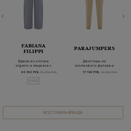
FABIANA
PARAJUMPERS
FILIPPI
Брюки из хлопка
Джоггеры из
organic и люрекса с
хлопкового футера и
поясом на кулиске
фактурного букле с
40 350 РУБ.
80 700 РУБ.
17 160 РУБ.
42 900 РУБ.
наш…
SS25
ВСЕ ТОВАРЫ БРЕНДА