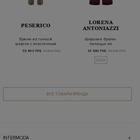
LORENA
PESERICO
ANTONIAZZI
Брюки из тонкой
Широкие брюки-
шерсти с эластичным
палаццо из
поясом и цепочками
крапивного волокна
55 840 РУБ.
69 800 РУБ.
53 880 РУБ.
89 800 РУБ.
рами
SS25
ВСЕ ТОВАРЫ БРЕНДА
INTERMODA