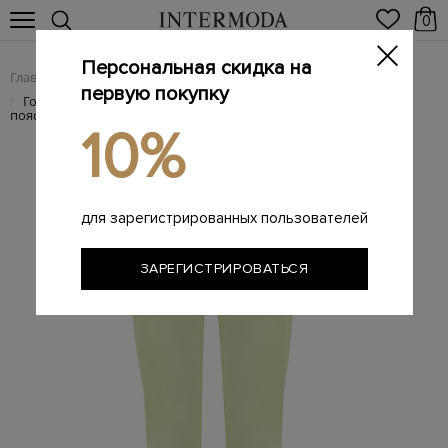
0
Персональная скидка на
Главная
Женщинам
Женская одежда
Женские брюки
/
/
/
первую покупку
Горнолыжные брюки с утеплителем Clomax® Flex4way и
/
поясом
10%
для зарегистрированных пользователей
ЗАРЕГИСТРИРОВАТЬСЯ