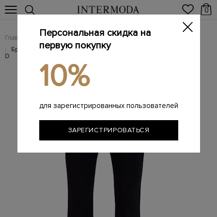
0
Персональная скидка на
Главная
Женщинам
Женская одежда
Женские брюки
/
/
/
первую покупку
Брюки P-Erseus из твила с широким поясом и эмблемой Oval
/
D
10%
для зарегистрированных пользователей
ЗАРЕГИСТРИРОВАТЬСЯ