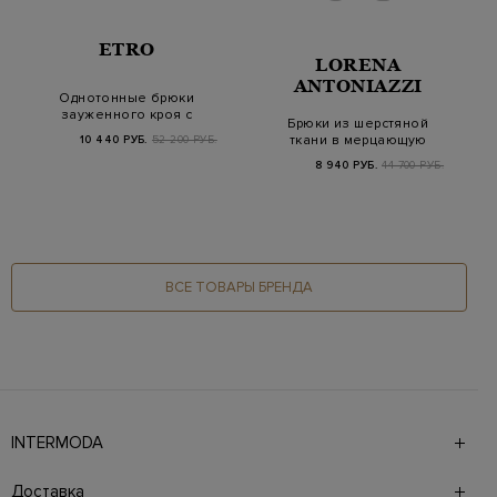
ETRO
LORENA
ANTONIAZZI
Однотонные брюки
зауженного кроя с
Брюки из шерстяной
прорезными
ткани в мерцающую
10 440 РУБ.
52 200 РУБ.
карманам…
клетку Мадрас
8 940 РУБ.
44 700 РУБ.
ВСЕ ТОВАРЫ БРЕНДА
INTERMODA
Галерея бутиков INTERMODA представляет более 60
брендов на 4 этажах в самом центре города. На сайте
Доставка