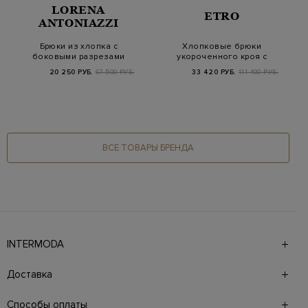
LORENA
ETRO
ANTONIAZZI
Брюки из хлопка с
Хлопковые брюки
боковыми разрезами
укороченного кроя с
на кнопках
шевронным узором
20 250 РУБ.
67 500 РУБ.
33 420 РУБ.
111 400 РУБ.
и…
ВСЕ ТОВАРЫ БРЕНДА
INTERMODA
Галерея бутиков INTERMODA представляет более 60
брендов на 4 этажах в самом центре города. На сайте
Доставка
также презентованы новинки с последних показов и
предыдущие коллекции. Для удобства онлайн-шоппинга
Доставка в страны СНГ производится курьерской
доступны бесплатная услуга примерки, подробная
службой СДЭК, DHL при 100% предоплате. Возможные
Способы оплаты