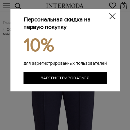
0
Персональная скидка на
Главная
Женщинам
Женская одежда
Женские брюки
/
/
/
первую покупку
Облегающие однотонные брюки с прошитыми стрелками и
/
молниями
10%
для зарегистрированных пользователей
ЗАРЕГИСТРИРОВАТЬСЯ