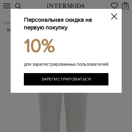
0
Персональная скидка на
Главная
Женщинам
Женская одежда
Женские брюки
/
/
/
первую покупку
Вельветовые брюки с поясом на мерцающей кулиске
/
10%
для зарегистрированных пользователей
ЗАРЕГИСТРИРОВАТЬСЯ