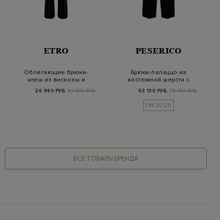
ETRO
PESERICO
Облегающие брюки-
Брюки-палаццо из
клеш из вискозы и
костюмной шерсти с
ацетата
поясом Punto Luce
26 940 РУБ.
89 800 РУБ.
53 130 РУБ.
75 900 РУБ.
FW25/26
ВСЕ ТОВАРЫ БРЕНДА