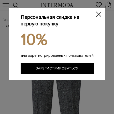
0
Персональная скидка на
Главная
Женщинам
Женская одежда
Женские брюки
/
/
/
первую покупку
Строгие брюки из шерстяной ткани с принтом «в елочку»
/
10%
для зарегистрированных пользователей
ЗАРЕГИСТРИРОВАТЬСЯ