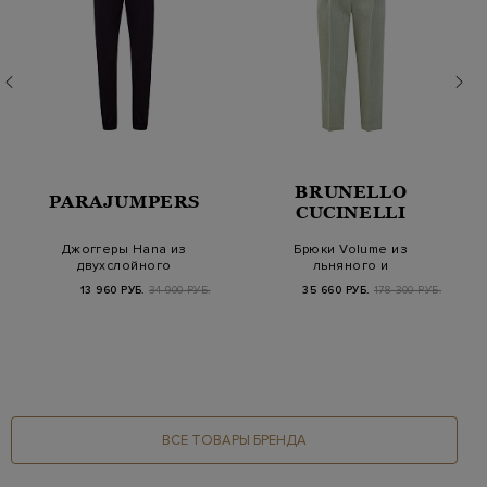
BRUNELLO
PARAJUMPERS
CUCINELLI
Джоггеры Hana из
Брюки Volume из
двухслойного
льняного и
интерлока и
хлопкового репса в
13 960 РУБ.
34 900 РУБ.
35 660 РУБ.
178 300 РУБ.
влагозащитно…
рубчик
ВСЕ ТОВАРЫ БРЕНДА