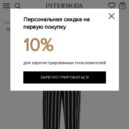
0
Персональная скидка на
Главная
Женщинам
Женская одежда
Женские брюки
/
/
/
первую покупку
брюки
/
10%
для зарегистрированных пользователей
ЗАРЕГИСТРИРОВАТЬСЯ