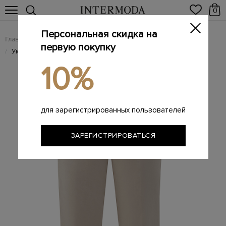
0
Персональная скидка на
Главная
Женщинам
Женская одежда
Женские брюки
/
/
/
первую покупку
Укороченные брюки из итальянской шерстяной ткани
/
10%
для зарегистрированных пользователей
ЗАРЕГИСТРИРОВАТЬСЯ