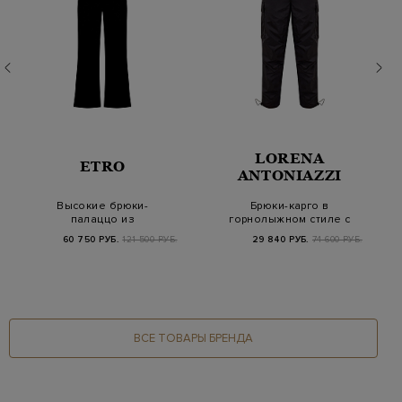
LORENA
ETRO
ANTONIAZZI
Высокие брюки-
Брюки-карго в
палаццо из
горнолыжном стиле с
вискозного и
регулируемыми
60 750 РУБ.
121 500 РУБ.
29 840 РУБ.
74 600 РУБ.
шелкового велюра
манжет…
ВСЕ ТОВАРЫ БРЕНДА