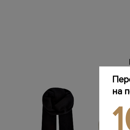
Пер
на 