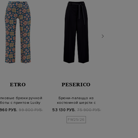
ETRO
PESERICO
PESER
лковые брюки ручной
Брюки-палаццо из
Широкие брюки
боты с принтом Lucky
костюмной шерсти с
вискозы и 
Clovers
поясом Punto Luce
кожаной
 960 РУБ.
99 800 РУБ.
53 130 РУБ.
75 900 РУБ.
55 860 РУБ.
7
FW25/26
FW25/