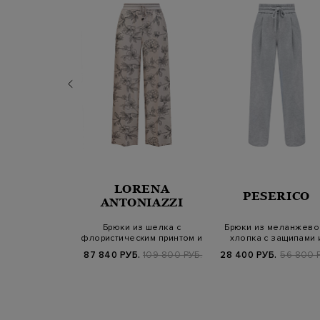
LORENA
VENTY
PESERICO
ANTONIAZZI
ные брюки из
Брюки из шелка с
Брюки из меланжево
 эластичного
флористическим принтом и
хлопка с защипами 
лопка
поясом-кулис…
поясом на кул…
Б.
46 100 РУБ.
87 840 РУБ.
109 800 РУБ.
28 400 РУБ.
56 800 