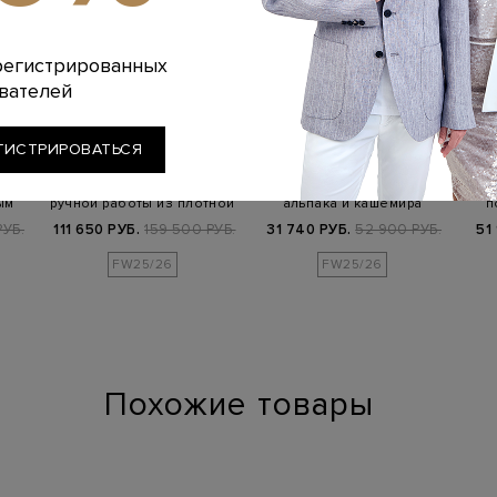
регистрированных
вателей
LORENA
INO
GENTRYPORTOFINO
ANTONIAZZI
ГИСТРИРОВАТЬСЯ
жи с
Однобортное пальто
Свитер из фактурной пряжи
ым
ручной работы из плотной
альпака и кашемира
п
шерсти
РУБ.
111 650 РУБ.
159 500 РУБ.
31 740 РУБ.
52 900 РУБ.
51
FW25/26
FW25/26
Похожие товары