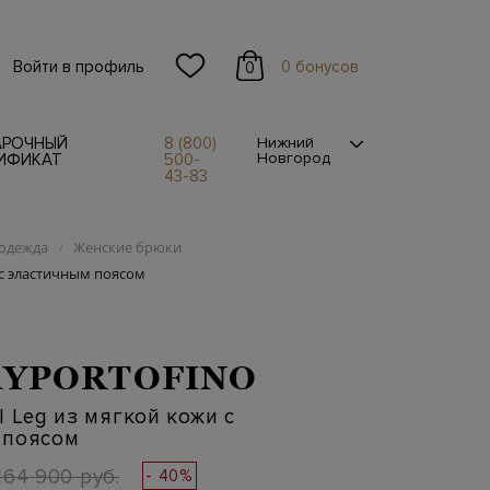
Войти в профиль
0 бонусов
0
АРОЧНЫЙ
8 (800)
Нижний
Новгород
ИФИКАТ
500-
43-83
одежда
Женские брюки
/
 с эластичным поясом
YPORTOFINO
l Leg из мягкой кожи с
 поясом
164 900 руб.
- 40%