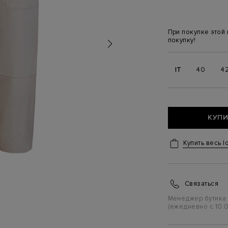
При покупке этой
покупку!
IT
40
4
КУПИ
Купить весь l
Связаться
Менеджер бутика
(ежедневно с 10:0