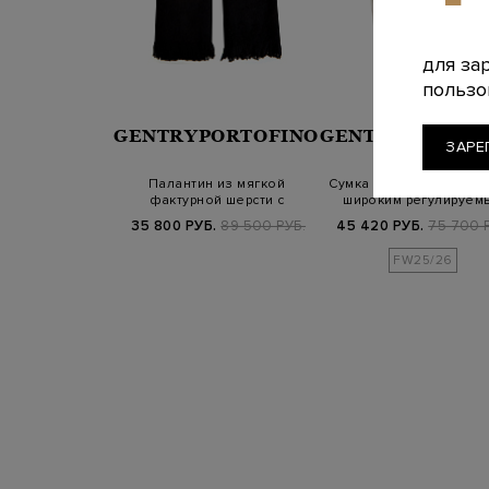
для за
пользо
GENTRYPORTOFINO
GENTRYPORTOF
ЗАРЕ
Палантин из мягкой
Сумка из текстурной ко
фактурной шерсти с
широким регулируем
бахромой
ремнем
35 800 РУБ.
89 500 РУБ.
45 420 РУБ.
75 700 
FW25/26