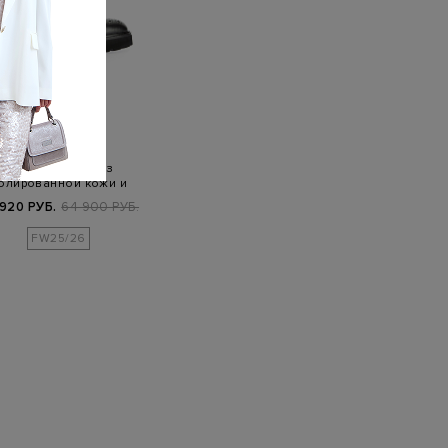
DOUCALS
Ботинки-челси из
олированной кожи и
шерстяного драпа
 920 РУБ.
64 900 РУБ.
FW25/26