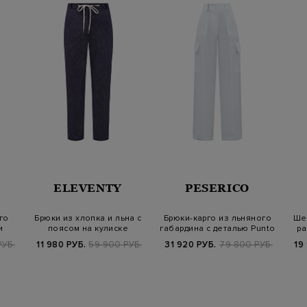
ELEVENTY
PESERICO
го
Брюки из хлопка и льна с
Брюки-карго из льняного
Ше
и
поясом на кулиске
габардина с деталью Punto
ра
Luce
РУБ.
11 980 РУБ.
59 900 РУБ.
31 920 РУБ.
79 800 РУБ.
19