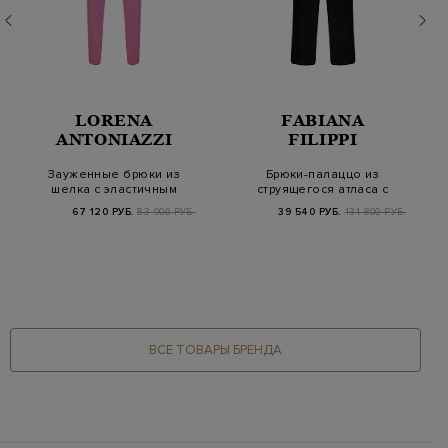
LORENA
FABIANA
ANTONIAZZI
FILIPPI
Зауженные брюки из
Брюки-палаццо из
шелка с эластичным
струящегося атласа с
поясом на кулиск…
заложенными скла…
67 120 РУБ.
83 900 РУБ.
39 540 РУБ.
131 800 РУБ.
ВСЕ ТОВАРЫ БРЕНДА