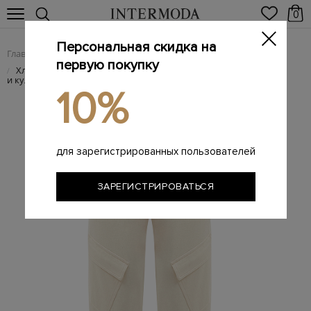
0
Персональная скидка на
Главная
Женщинам
Женская одежда
Женские брюки
/
/
/
первую покупку
Хлопковые брюки с диагональными накладными карманами
/
и кулиской
10%
для зарегистрированных пользователей
ЗАРЕГИСТРИРОВАТЬСЯ