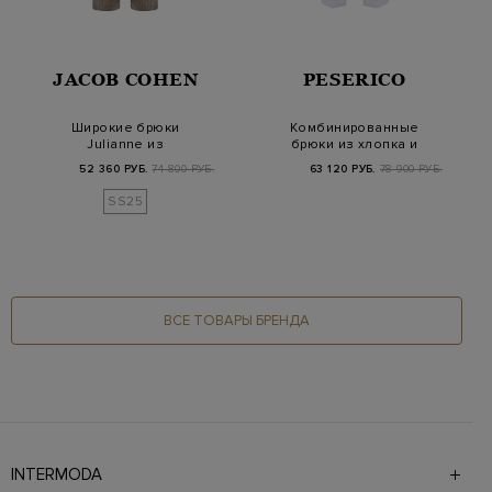
JACOB COHEN
PESERICO
Широкие брюки
Комбинированные
Julianne из
брюки из хлопка и
парфюмированного
шелка с защипами
52 360 РУБ.
74 800 РУБ.
63 120 РУБ.
78 900 РУБ.
поплина с к…
SS25
ВСЕ ТОВАРЫ БРЕНДА
INTERMODA