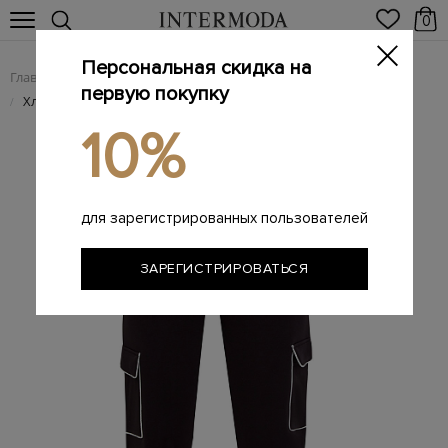
0
Персональная скидка на
Главная
Женщинам
Женская одежда
Женские брюки
/
/
/
первую покупку
Хлопковые брюки в стиле карго с контрастной отделкой
/
10%
для зарегистрированных пользователей
ЗАРЕГИСТРИРОВАТЬСЯ