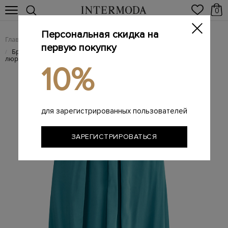
0
Персональная скидка на
Главная
Женщинам
Женская одежда
Женские брюки
/
/
/
первую покупку
Брюки-кюлоты из струящейся ткани на трикотажном поясе с
/
люрексом
10%
для зарегистрированных пользователей
ЗАРЕГИСТРИРОВАТЬСЯ