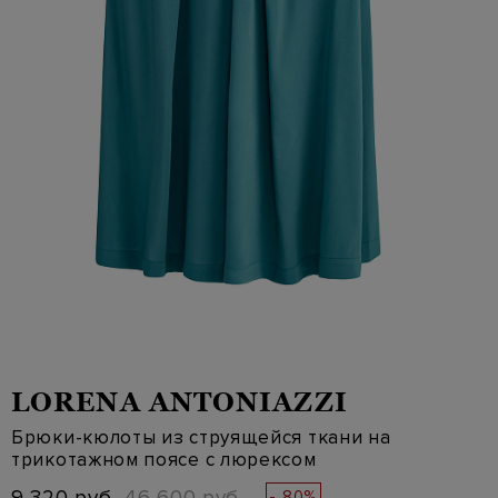
LORENA ANTONIAZZI
Брюки-кюлоты из струящейся ткани на
трикотажном поясе с люрексом
- 80%