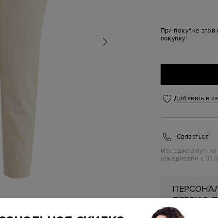
При покупке этой
покупку!
Добавить в и
Связаться
Менеджер бутика
(ежедневно с 10:0
ПЕРСОНАЛ
ПЕРВУЮ П
Подробнее