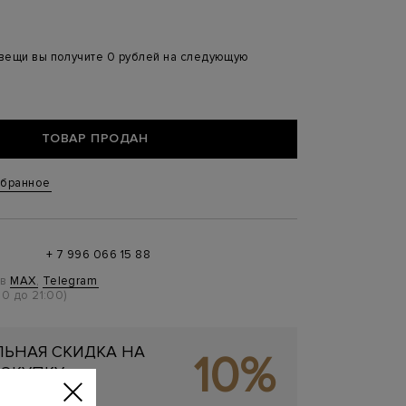
 вещи вы получите 0 рублей на следующую
ТОВАР ПРОДАН
збранное
+ 7 996 066 15 88
 в
MAX
,
Telegram
0 до 21:00)
ЬНАЯ СКИДКА НА
10%
ОКУПКУ