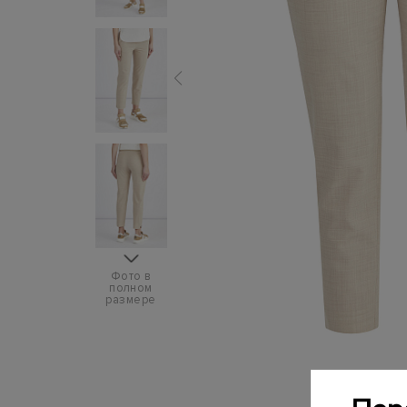
Фото в
полном
размере