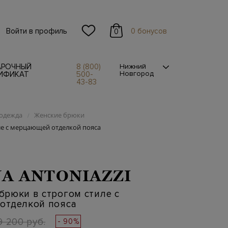
Войти в профиль
0 бонусов
0
АРОЧНЫЙ
8 (800)
Нижний
Новгород
ИФИКАТ
500-
43-83
одежда
Женские брюки
/
ле с мерцающей отделкой пояса
A ANTONIAZZI
рюки в строгом стиле с
отделкой пояса
9 200 руб.
- 90%