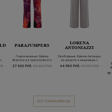
LORENA
LD
PARAJUMPERS
ANTONIAZZI
Горнолыжные брюки
Свободные брюки-палаццо
с
Blanche из трехслойного
из шерсти и кашемира с
нейлона soft…
защипам…
УБ.
27 920 РУБ.
69 800 РУБ.
44 550 РУБ.
89 100 РУБ.
ф
10
ВСЕ ТОВАРЫ БРЕНДА