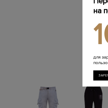
Пер
на 
для за
пользо
ЗАРЕ