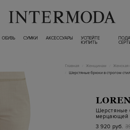
ОБУВЬ
СУМКИ
АКСЕССУАРЫ
УСПЕЙТЕ
ПОД
КУПИТЬ
СЕРТ
Главная
Женщинам
Женская 
/
/
Шерстяные брюки в строгом сти
/
LOREN
Шерстяные б
мерцающей 
3 920 руб.
3