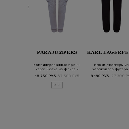
ERICO
PARAJUMPERS
KARL LAGERFE
ные брюки в
Комбинированные брюки-
Брюки-джоггеры из
 сафари с
карго Soave из флиса и
хлопкового футера 
емым низом…
нейлона с…
декором из страз…
Б.
59 800 РУБ.
18 750 РУБ.
37 500 РУБ.
8 190 РУБ.
27 300 Р
SS25