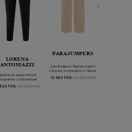
BRUN
PARAJUMPERS
CUCIN
LORENA
ANTONIAZZI
Свободные брюки-карго
Брюки Loose 
Lela из хлопкового твила
из дышащей са
Брюки из шерстяной
Pima
13 960 РУБ.
34 900 РУБ.
21 100 РУБ.
1
ланели с прошитым
принтом в клетку
 520 РУБ.
52 600 РУБ.