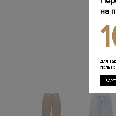
Пер
на 
для за
пользо
ЗАРЕ