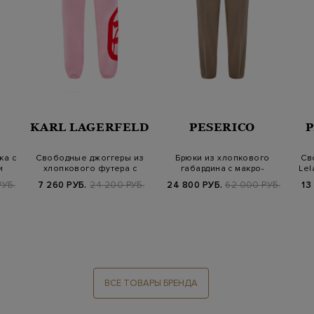
KARL LAGERFELD
PESERICO
ка с
Свободные джоггеры из
Брюки из хлопкового
Св
и
хлопкового футера с
габардина с макро-
Lel
макро-принто…
карманами и отво…
РУБ.
7 260 РУБ.
24 200 РУБ.
24 800 РУБ.
62 000 РУБ.
13
ВСЕ ТОВАРЫ БРЕНДА