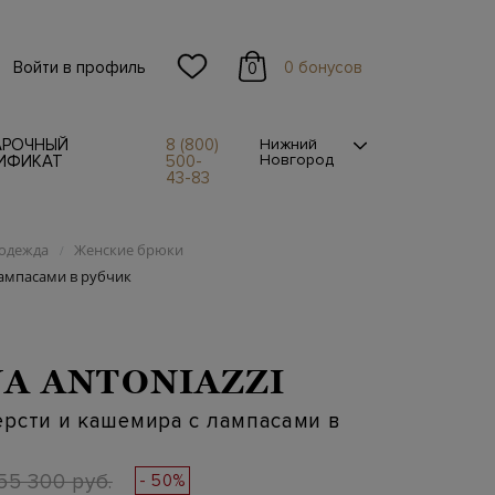
Войти в профиль
0 бонусов
0
АРОЧНЫЙ
8 (800)
Нижний
Новгород
ИФИКАТ
500-
43-83
одежда
Женские брюки
/
ампасами в рубчик
A ANTONIAZZI
рсти и кашемира с лампасами в
55 300 руб.
- 50%