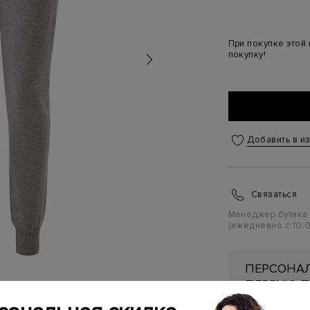
При покупке этой
покупку!
Добавить в и
Связаться
Менеджер бутика
(ежедневно с 10:0
ПЕРСОНАЛ
ПЕРВУЮ П
Подробнее