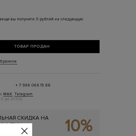
 вещи вы получите 0 рублей на следующую
ТОВАР ПРОДАН
збранное
+ 7 996 066 15 88
 в
MAX
,
Telegram
0 до 21:00)
ЬНАЯ СКИДКА НА
10%
ОКУПКУ