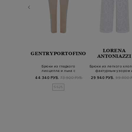
LORENA
TRO
GENTRYPORTOFINO
ANTONIAZZI
 кюлоты из
Брюки из гладкого
Брюки из легкого хлоп
опка с принтом
лиоцелла и льна с
фактурным узором 
заложенными складк…
кулиской
Б.
73 900 РУБ.
44 340 РУБ.
73 900 РУБ.
29 940 РУБ.
99 800 
SS25