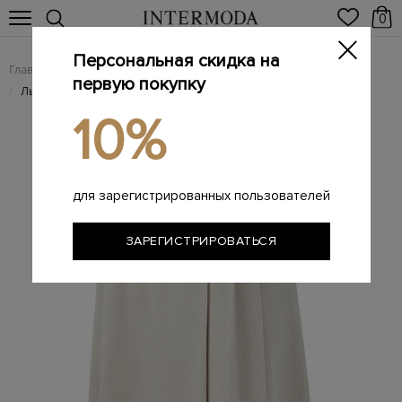
0
Персональная скидка на
Главная
Женщинам
Женская одежда
Женские брюки
/
/
/
первую покупку
Льняные кюлоты кроя на запах
/
10%
для зарегистрированных пользователей
ЗАРЕГИСТРИРОВАТЬСЯ