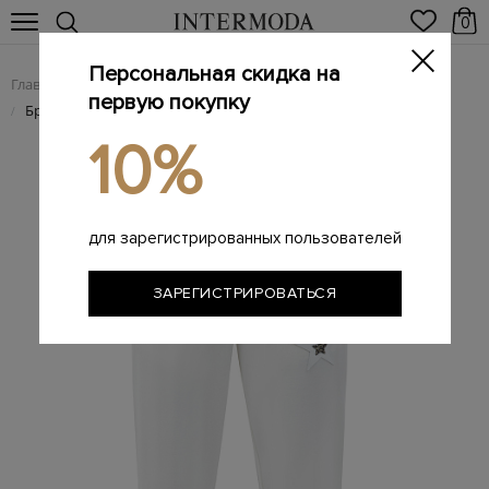
0
Персональная скидка на
Главная
Женщинам
Женская одежда
Женские брюки
/
/
/
первую покупку
Брюки из хлопка с нашивкой из кожи и кристаллов Swarovski
/
10%
для зарегистрированных пользователей
ЗАРЕГИСТРИРОВАТЬСЯ