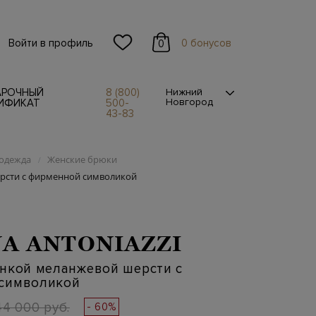
Войти в профиль
0 бонусов
0
АРОЧНЫЙ
8 (800)
Нижний
Новгород
ИФИКАТ
500-
43-83
одежда
Женские брюки
/
рсти с фирменной символикой
A ANTONIAZZI
онкой меланжевой шерсти с
символикой
44 000 руб.
- 60%