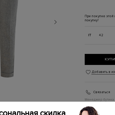
При покупке этой
покупку!
IT
42
КУПИ
Добавить в и
Связаться
Менеджер бутика
(ежедневно с 10:0
сональная скидка