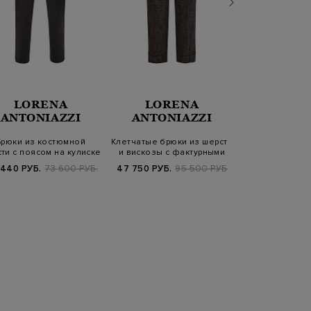
LORENA
LORENA
FABIANA 
ANTONIAZZI
ANTONIAZZI
Брюки из костюмной
Клетчатые брюки из шерсти
Зауженные 
ти с поясом на кулиске
и вискозы с фактурными
велюра с за
защип…
поясом на
 440 РУБ.
73 600 РУБ.
47 750 РУБ.
95 500 РУБ.
28 260 РУБ.
9