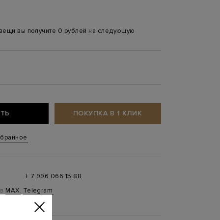
 вещи вы получите 0 рублей на следующую
ТЬ
ПОКУПКА В 1 КЛИК
збранное
+ 7 996 066 15 88
 в
MAX
,
Telegram
0 до 21:00)