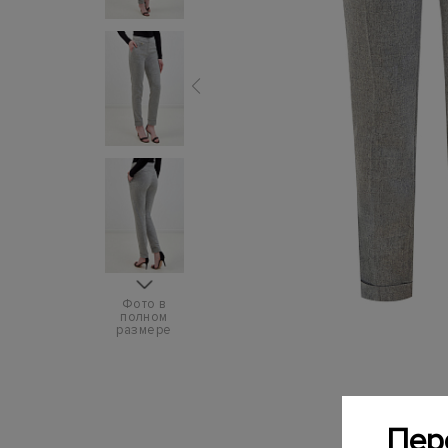
Фото в
полном
размере
Пер