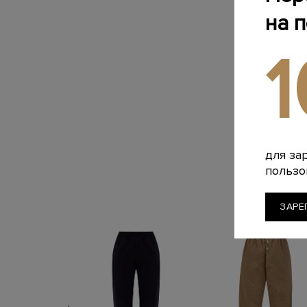
на 
для за
пользо
ЗАРЕ