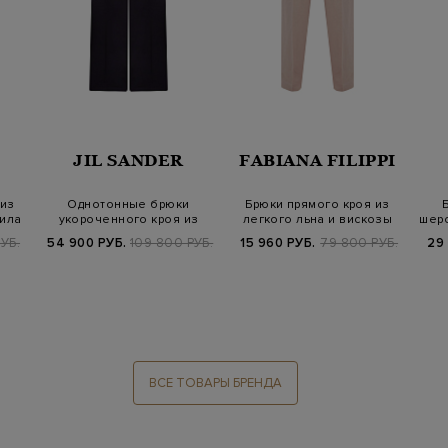
JIL SANDER
FABIANA FILIPPI
из
Однотонные брюки
Брюки прямого кроя из
вила
укороченного кроя из
легкого льна и вискозы
шерс
тонкой шерсти
УБ.
54 900 РУБ.
109 800 РУБ.
15 960 РУБ.
79 800 РУБ.
29
ВСЕ ТОВАРЫ БРЕНДА