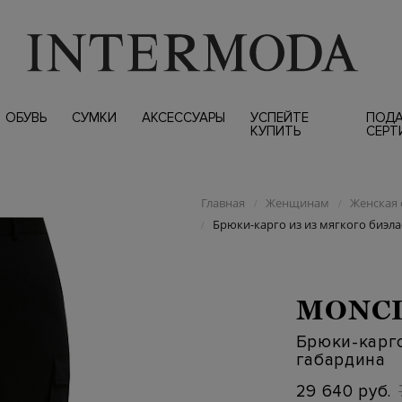
ОБУВЬ
СУМКИ
АКСЕССУАРЫ
УСПЕЙТЕ
ПОД
КУПИТЬ
СЕРТ
Главная
Женщинам
Женская 
/
/
Брюки-карго из из мягкого биэл
/
MONC
Брюки-карго
габардина
29 640 руб.