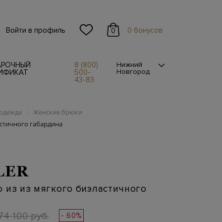
Войти в профиль
0 бонусов
0
АРОЧНЫЙ
8 (800)
Нижний
Новгород
ИФИКАТ
500-
43-83
одежда
Женские брюки
/
астичного габардина
LER
 из из мягкого биэластичного
74 100 руб.
- 60%