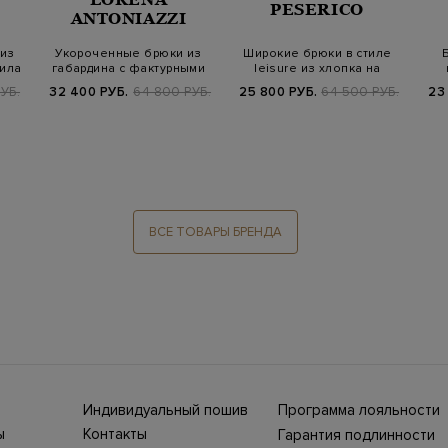
PESERICO
ANTONIAZZI
из
Укороченные брюки из
Широкие брюки в стиле
вила
габардина с фактурными
leisure из хлопка на
защипами и…
высокой пос…
УБ.
32 400 РУБ.
64 800 РУБ.
25 800 РУБ.
64 500 РУБ.
23
ВСЕ ТОВАРЫ БРЕНДА
Индивидуальный пошив
Программа лояльности
ны СНГ
Ежегодно в бутики
ы
Контакты
Гарантия подлинности
Stefano Ricci, Brioni,
ет-
Нижний Новгород, ул.