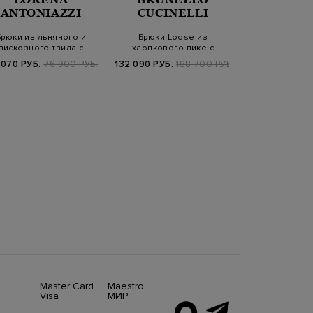
PARAJU
ANTONIAZZI
CUCINELLI
Брюки из льняного и
Брюки Loose из
Свободные бр
вискозного твила с
хлопкового пике с
Lela из хл
эластичным пояс…
контрастной полосой
попли
 070 РУБ.
76 900 РУБ.
132 090 РУБ.
188 700 РУБ.
17 450 РУБ.
3
SS2
Master Card
Maestro
Visa
МИР