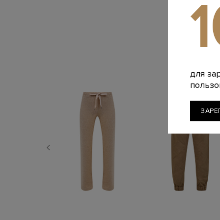
для за
пользо
ЗАРЕ