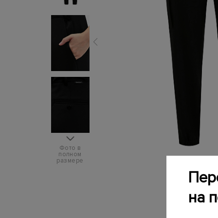
Фото в
полном
размере
Пер
на 