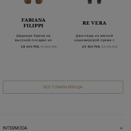
FABIANA
RE VERA
FILIPPI
Широкие брюки на
Джоггеры из мягкой
высокой посадке из
кашемировой пряжи с
тонкой шерсти
эффектом градие…
28 440 РУБ.
94 800 РУБ.
24 930 РУБ.
83 100 РУБ.
ВСЕ ТОВАРЫ БРЕНДА
INTERMODA