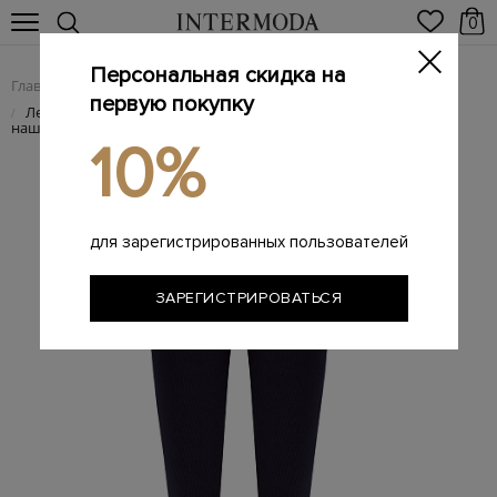
0
Персональная скидка на
Главная
Женщинам
Женская одежда
Женские брюки
/
/
/
первую покупку
Леггинсы Coral в рубчик с высокой талией и фирменной
/
нашивкой
10%
для зарегистрированных пользователей
ЗАРЕГИСТРИРОВАТЬСЯ