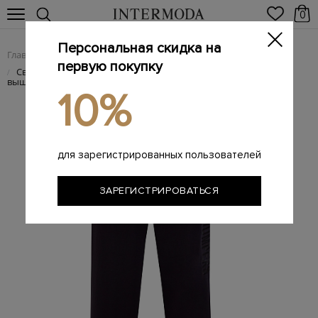
0
Персональная скидка на
Главная
Женщинам
Женская одежда
Женские брюки
/
/
/
первую покупку
Свободные спортивные брюки Alhambra из футера с
/
вышивкой
10%
для зарегистрированных пользователей
ЗАРЕГИСТРИРОВАТЬСЯ