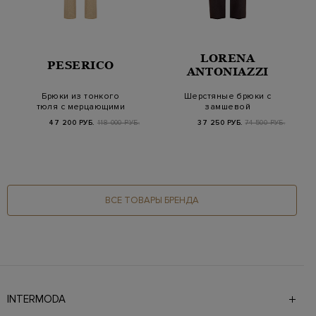
LORENA
PESERICO
ANTONIAZZI
Брюки из тонкого
Шерстяные брюки с
тюля с мерцающими
замшевой
золотистыми
окантовкой и поясом
47 200 РУБ.
118 000 РУБ.
37 250 РУБ.
74 500 РУБ.
пайетка…
на кули…
ВСЕ ТОВАРЫ БРЕНДА
INTERMODA
Галерея бутиков INTERMODA представляет более 60