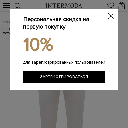
0
Персональная скидка на
Главная
Женщинам
Женская одежда
Женские брюки
/
/
/
первую покупку
Хлопковые джоггеры с эластичным поясом на кулиске и
/
патчем
10%
для зарегистрированных пользователей
ЗАРЕГИСТРИРОВАТЬСЯ