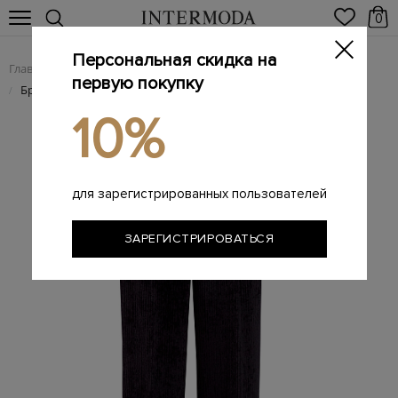
0
Персональная скидка на
Главная
Женщинам
Женская одежда
Женские брюки
/
/
/
первую покупку
Брюки-палаццо из вельвета с широким поясом в тон
/
10%
для зарегистрированных пользователей
ЗАРЕГИСТРИРОВАТЬСЯ